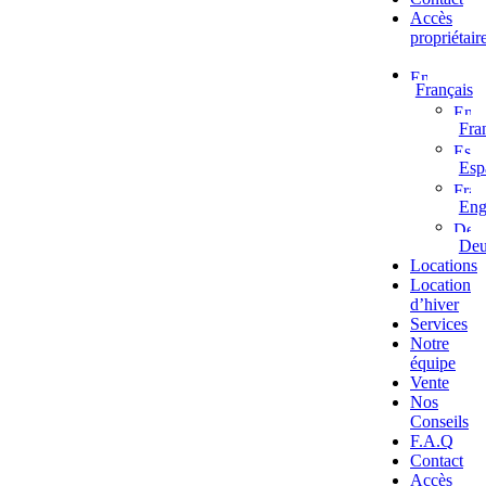
Accès
propriétair
Français
Fra
Esp
Eng
Deu
Locations
Location
d’hiver
Services
Notre
équipe
Vente
Nos
Conseils
F.A.Q
Contact
Accès